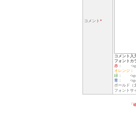
コメント
*
コメント入
フォントカ
赤
： <span 
オレンジ
： 
緑
： <span 
青
： <span 
ボールド（太
フォントサイズ
「