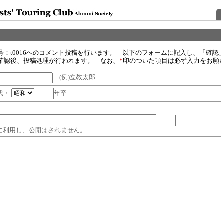
号：t0016へのコメント投稿を行います。 以下のフォームに記入し、「確認
確認後、投稿処理が行われます。 なお、
*
印のついた項目は必ず入力をお願
(例)立教太郎
代・
年卒
に利用し、公開はされません。