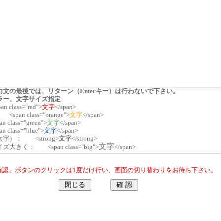
力文の最後では、リターン（Enterキー）は行わないで下さい。
ラー、文字サイズ指定
class="red">
文字
</span>
<span class="orange">
文字
</span>
class="green">
文字
</span>
class="blue">
文字
</span>
字）： <strong>
文字
</strong>
文字
大きく： <span class="big">
</span>
確認」ボタンのクリックは1度だけ行い、画面の切り替わりをお待ち下さい。