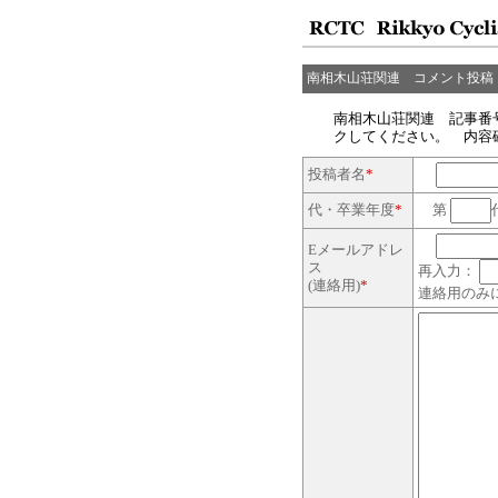
南相木山荘関連 コメント投稿
南相木山荘関連 記事番
クしてください。 内容
投稿者名
*
代・卒業年度
*
第
Eメールアドレ
ス
再入力：
(連絡用)
*
連絡用のみ